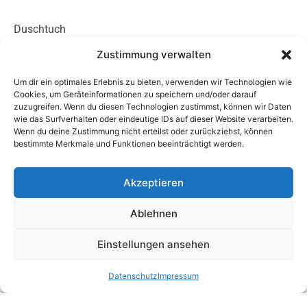
Duschtuch
Zustimmung verwalten
Handtuch
Um dir ein optimales Erlebnis zu bieten, verwenden wir Technologien wie
Cookies, um Geräteinformationen zu speichern und/oder darauf
zuzugreifen. Wenn du diesen Technologien zustimmst, können wir Daten
10% Nach­lass auf Schul­rei­sen ab 15. Novem­ber und
wie das Surfverhalten oder eindeutige IDs auf dieser Website verarbeiten.
Dezem­ber!
Wenn du deine Zustimmung nicht erteilst oder zurückziehst, können
10% Nach­lass auf Unter­kunft und Verpfle­gung für alle
bestimmte Merkmale und Funktionen beeinträchtigt werden.
einge­tra­ge­nen Baye­ri­schen Vereine!
Akzeptieren
5,00€ Kurz­bu­chungs­zu­schlag pro Reise­teil­neh­mer für
Reise­zeit­räume unter 3 Tagen
Ablehnen
15,00€ Kurz­bu­chungs­zu­schlag pro Reise­teil­neh­mer für 1
Tages Buchungen
Einstellungen ansehen
Datenschutz
Impressum
45,00€