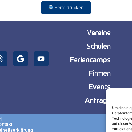
Seite drucken
Vereine
Schulen
Feriencamps
Firmen
Events
Anfrage
Um dir ein 
Geräteinfor
H
Technologie
ontakt
auf dieser W
zurückziehs
eiheitserklärung